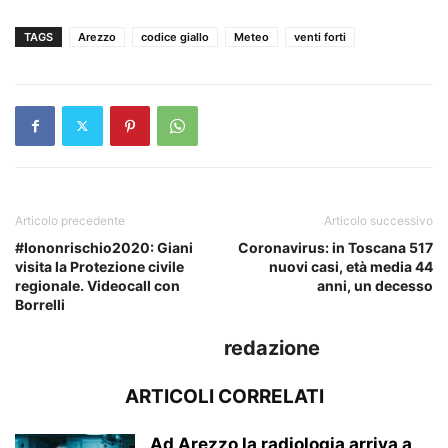
TAGS
Arezzo
codice giallo
Meteo
venti forti
Articolo precedente
Articolo successivo
#Iononrischio2020: Giani
Coronavirus: in Toscana 517
visita la Protezione civile
nuovi casi, età media 44
regionale. Videocall con
anni, un decesso
Borrelli
redazione
ARTICOLI CORRELATI
Ad Arezzo la radiologia arriva a