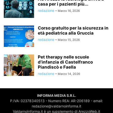
casa per i pazienti più...
redazione
-
Marzo 16, 2026
Corso gratuito per la sicurezza in
età pediatrica alla Gruccia
redazione
-
Marzo 15, 2026
Pet therapy nelle scuole
d’infanzia di Castelfranco
Piandiscò e Faella
redazione
-
Marzo 14, 2026
INFORMA MEDIA S.R.L.
P.IVA: 02378340513 - Numero REA: AR-206189 - email:
redazione@valdarnoinforma.it
ValdarnoInforma.it è un supplemento di ArezzoWeb.it