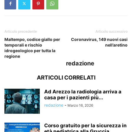
Articolo precedente
Articolo successivo
Maltempo, codice giallo per
Coronavirus, 149 nuovi casi
temporali e rischio
nell’aretino
idrogeologico per tutta la
regione
redazione
ARTICOLI CORRELATI
Ad Arezzo la radiologia arriva a
casa per i pazienti più...
redazione
-
Marzo 16, 2026
Corso gratuito per la sicurezza in
età pediatrica alla Gruccia