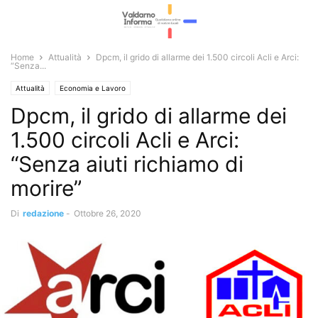
Home
Attualità
Dpcm, il grido di allarme dei 1.500 circoli Acli e Arci:
“Senza...
Attualità
Economia e Lavoro
Dpcm, il grido di allarme dei
1.500 circoli Acli e Arci:
“Senza aiuti richiamo di
morire”
Di
redazione
-
Ottobre 26, 2020