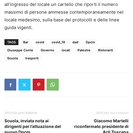
all’ingresso del locale un cartello che riporti il numero
massimo di persone ammesse contemporaneamente nel
locale medesimo, sulla base dei protocolli e delle linee
guida vigenti.
TAGS
Bar
covid
covid_19
dad
Dpcm
Giuseppe Conte
Governo
locali
Palestre
Ristoranti
Scuola
trasporti
Articolo precedente
Articolo successivo
Scuola, inviata nota ai
Giacomo Martelli
dirigenti per l’attuazione del
riconfermato presidente di
nuovo Dpcm
Acli Toscana