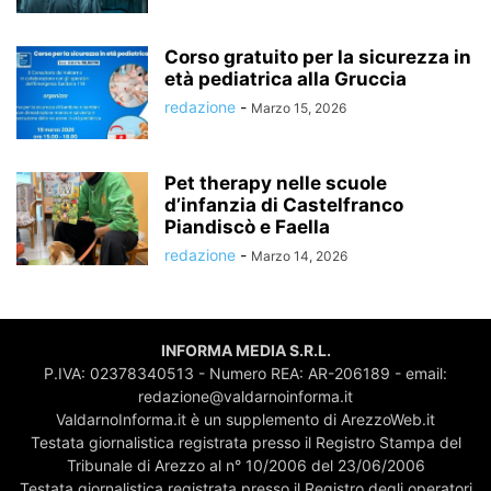
Corso gratuito per la sicurezza in
età pediatrica alla Gruccia
redazione
-
Marzo 15, 2026
Pet therapy nelle scuole
d’infanzia di Castelfranco
Piandiscò e Faella
redazione
-
Marzo 14, 2026
INFORMA MEDIA S.R.L.
P.IVA: 02378340513 - Numero REA: AR-206189 - email:
redazione@valdarnoinforma.it
ValdarnoInforma.it è un supplemento di ArezzoWeb.it
Testata giornalistica registrata presso il Registro Stampa del
Tribunale di Arezzo al n° 10/2006 del 23/06/2006
Testata giornalistica registrata presso il Registro degli operatori