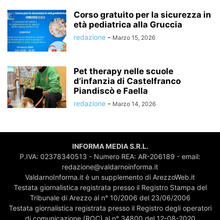
Corso gratuito per la sicurezza in
età pediatrica alla Gruccia
redazione
-
Marzo 15, 2026
Pet therapy nelle scuole
d’infanzia di Castelfranco
Piandiscò e Faella
redazione
-
Marzo 14, 2026
INFORMA MEDIA S.R.L.
P.IVA: 02378340513 - Numero REA: AR-206189 - email:
redazione@valdarnoinforma.it
ValdarnoInforma.it è un supplemento di ArezzoWeb.it
Testata giornalistica registrata presso il Registro Stampa del
Tribunale di Arezzo al n° 10/2006 del 23/06/2006
Testata giornalistica registrata presso il Registro degli operatori
di comunicazione (ROC) al n° 34800 del 12-08-2020