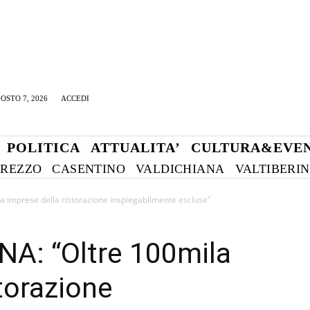
OSTO 7, 2026
ACCEDI
POLITICA
ATTUALITA’
CULTURA&EVEN
REZZO
CASENTINO
VALDICHIANA
VALTIBERI
la imprese della ristorazione inspiegabilmente escluse”
CNA: “Oltre 100mila
torazione