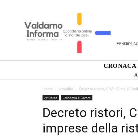
VENERDÌ, AG
CRONACA
A
Home
Attualità
Decreto ristori, CNA: “Oltre 100mi
Attualità
Economia e Lavoro
Decreto ristori, 
imprese della ris