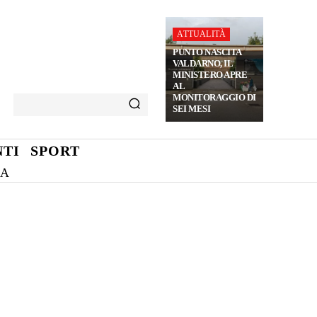
ATTUALITÀ
PUNTO NASCITA
VALDARNO, IL
MINISTERO APRE
AL
MONITORAGGIO DI
SEI MESI
TI
SPORT
NA