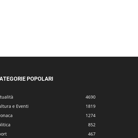
ATEGORIE POPOLARI
tualità
4690
ltura e Eventi
1819
ronaca
1274
litica
852
port
467