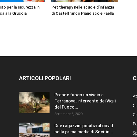
to per la sicurezza in
Pet therapy nelle scuole d’infanzia
ca alla Gruccia
di Castelfranco Piandiscò e Faella
ARTICOLI POPOLARI
C
Prende fuoco un vivaio a
At
Terranova, intervento dei Vigili
Cu
del Fuoco...
Settembre 6, 2020
C
Po
Due ragazzini positivi al covid
nella prima media di Soci: in...
S