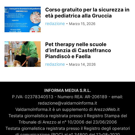
Corso gratuito per la sicurezza in
età pediatrica alla Gruccia
redazione
-
Marzo 15, 2026
Pet therapy nelle scuole
d’infanzia di Castelfranco
Piandiscò e Faella
redazione
-
Marzo 14, 2026
INFORMA MEDIA S.R.L.
P.IVA: 02378340513 - Numero REA: AR-206189 - email:
redazione@valdarnoinforma.it
ValdarnoInforma.it è un supplemento di ArezzoWeb.it
Testata giornalistica registrata presso il Registro Stampa del
Tribunale di Arezzo al n° 10/2006 del 23/06/2006
Testata giornalistica registrata presso il Registro degli operatori
di comunicazione (ROC) al n° 34800 del 12-08-2020