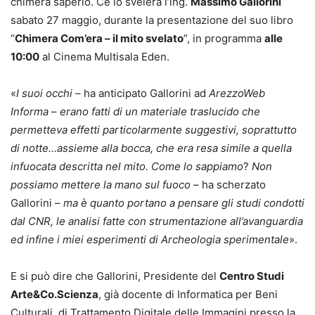
chimera saperlo. Ce lo svelerà l’ing.
Massimo Gallorini
sabato 27 maggio, durante la presentazione del suo libro
“
Chimera Com’era – il mito svelato
”, in programma
alle
10:00
al Cinema Multisala Eden.
«
I suoi occhi
– ha anticipato Gallorini ad
ArezzoWeb
Informa
–
erano fatti di un materiale traslucido che
permetteva effetti particolarmente suggestivi, soprattutto
di notte…assieme alla bocca, che era resa simile a quella
infuocata descritta nel mito.
Come lo sappiamo
?
Non
possiamo mettere la mano sul fuoco
– ha scherzato
Gallorini –
ma è quanto portano a pensare gli studi condotti
dal CNR, le analisi fatte con strumentazione all’avanguardia
ed infine i miei esperimenti di Archeologia sperimentale
»
.
E si può dire che Gallorini, Presidente del
Centro Studi
Arte&Co.Scienza
, già docente di Informatica per Beni
Culturali, di Trattamento Digitale delle Immagini presso la