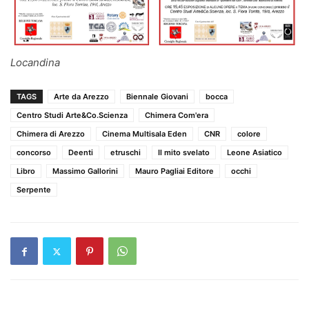
Locandina
TAGS
Arte da Arezzo
Biennale Giovani
bocca
Centro Studi Arte&Co.Scienza
Chimera Com'era
Chimera di Arezzo
Cinema Multisala Eden
CNR
colore
concorso
Deenti
etruschi
Il mito svelato
Leone Asiatico
Libro
Massimo Gallorini
Mauro Pagliai Editore
occhi
Serpente