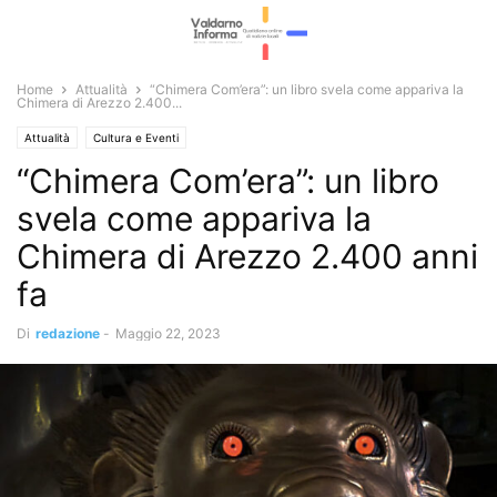
Home
Attualità
“Chimera Com’era”: un libro svela come appariva la
Chimera di Arezzo 2.400...
Attualità
Cultura e Eventi
“Chimera Com’era”: un libro
svela come appariva la
Chimera di Arezzo 2.400 anni
fa
Di
redazione
-
Maggio 22, 2023