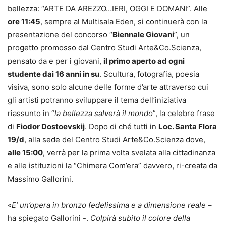
bellezza: “ARTE DA AREZZO…IERI, OGGI E DOMANI”. Alle
ore 11:45
, sempre al Multisala Eden, si continuerà con la
presentazione del concorso “
Biennale Giovani
”, un
progetto promosso dal Centro Studi Arte&Co.Scienza,
pensato da e per i giovani,
il primo aperto ad ogni
studente dai 16 anni in su
. Scultura, fotografia, poesia
visiva, sono solo alcune delle forme d’arte attraverso cui
gli artisti potranno sviluppare il tema dell’iniziativa
riassunto in “
la bellezza salverà il mondo
”, la celebre frase
di
Fiodor Dostoevskij
. Dopo di ché tutti in
Loc. Santa Flora
19/d
, alla sede del Centro Studi Arte&Co.Scienza dove,
alle 15:00
, verrà per la prima volta svelata alla cittadinanza
e alle istituzioni la “Chimera Com’era” davvero, ri-creata da
Massimo Gallorini.
«
E’ un’opera in bronzo fedelissima e a dimensione reale
–
ha spiegato Gallorini -.
Colpirà subito il colore della