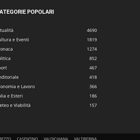
ATEGORIE POPOLARI
tualità
4690
ltura e Eventi
1819
ronaca
1274
litica
852
port
467
editoriale
418
conomia e Lavoro
366
alia e Esteri
186
teo e Viabilità
157
REZZO
CASENTINO
VALDICHIANA
VALTIBERINA