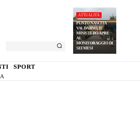
ATTUALITÀ
PUNTO NASCITA
VALDARNO, IL
MINISTERO APRE
AL
MONITORAGGIO DI
SEI MESI
TI
SPORT
NA