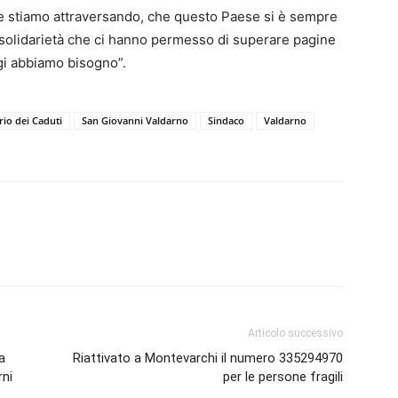
 che stiamo attraversando, che questo Paese si è sempre
la solidarietà che ci hanno permesso di superare pagine
ggi abbiamo bisogno”.
rio dei Caduti
San Giovanni Valdarno
Sindaco
Valdarno
Articolo successivo
a
Riattivato a Montevarchi il numero 335294970
rni
per le persone fragili