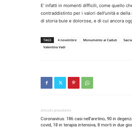
E’ infatti in momenti difficili, come quello
contraddistinto per i valori dell’unità e del
di storia buie e dolorose, e di cui ancora o
TAGS
4 novembre
Monumento ai Caduti
Sacra
Valentina Vadi
Articolo precedente
Coronavirus: 186 casi nell’aretino, 90 in degenz
covid, 18 in terapia intensiva, 8 morti in due gio