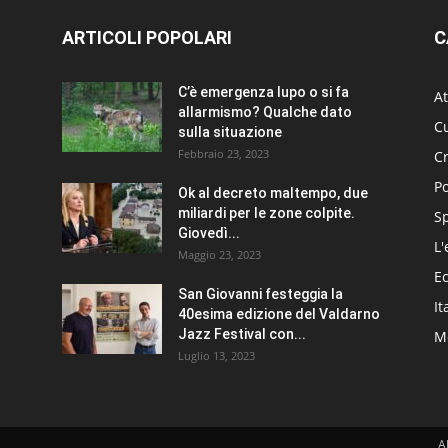
ARTICOLI POPOLARI
C
C’è emergenza lupo o si fa
At
allarmismo? Qualche dato
Cu
sulla situazione
Febbraio 23, 2023
C
Po
Ok al decreto maltempo, due
miliardi per le zone colpite.
S
Giovedì...
L'
Maggio 23, 2023
E
San Giovanni festeggia la
It
40esima edizione del Valdarno
Jazz Festival con...
Me
Luglio 13, 2023
A