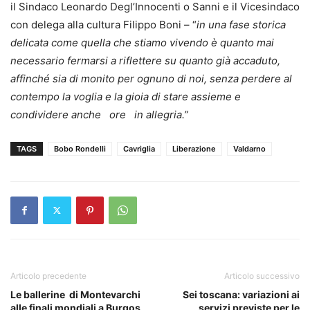
il Sindaco Leonardo Degl’Innocenti o Sanni e il Vicesindaco
con delega alla cultura Filippo Boni – “
in una fase storica
delicata come quella che stiamo vivendo è quanto mai
necessario fermarsi a riflettere su quanto già accaduto,
affinché sia di monito per ognuno di noi, senza perdere al
contempo la voglia e la gioia di stare assieme e
condividere anche ore in allegria.”
TAGS
Bobo Rondelli
Cavriglia
Liberazione
Valdarno
Articolo precedente
Articolo successivo
Le ballerine di Montevarchi
Sei toscana: variazioni ai
alle finali mondiali a Burgos
servizi previste per le